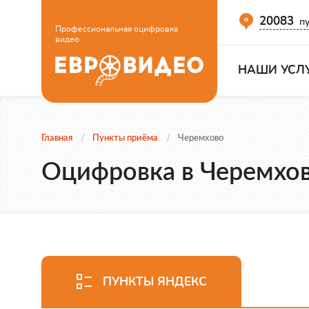
20083
пу
Профессиональная оцифровка
видео
НАШИ УСЛ
Главная
Пункты приёма
Черемхово
Оцифровка в Черемхо
ПУНКТЫ ЯНДЕКС