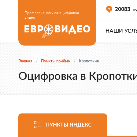
20083
пу
Профессиональная оцифровка
видео
НАШИ УСЛ
Главная
Пункты приёма
Кропоткин
Оцифровка в Кропотк
ПУНКТЫ ЯНДЕКС