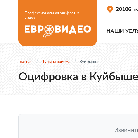
20106
пу
Профессиональная оцифровка
видео
НАШИ УСЛ
Главная
Пункты приёма
Куйбышев
Оцифровка в Куйбыше
Извините