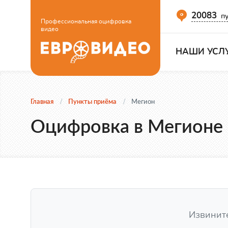
20083
пу
Профессиональная оцифровка
видео
НАШИ УСЛ
Главная
Пункты приёма
Мегион
Оцифровка в Мегионе
Извините