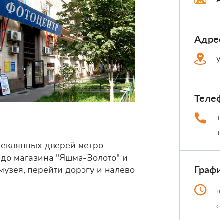
Адре
Теле
стеклянных дверей метро
. до магазина "Яшма-Золото" и
Граф
музея, перейти дорогу и налево
п
с