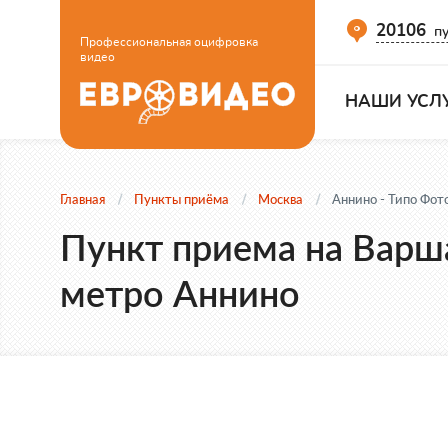
20106
пу
Профессиональная оцифровка
видео
НАШИ УСЛ
Главная
Пункты приёма
Москва
Аннино - Типо Фот
Пункт приема на Варша
метро Аннино