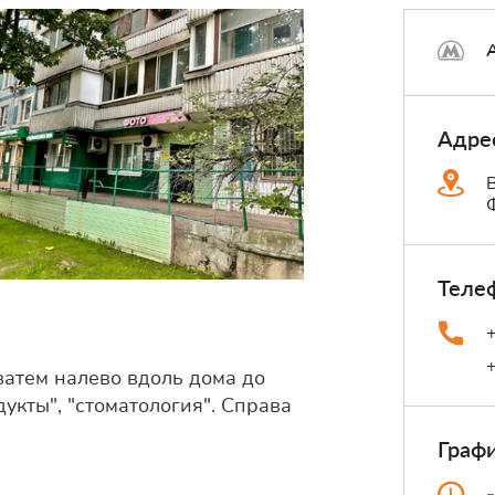
Адре
Теле
затем налево вдоль дома до
укты", "стоматология". Справа
Граф