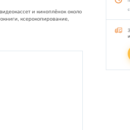
п
с
видеокассет и киноплёнок около
токниги, ксерокопирование,