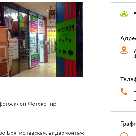
Адре
Теле
, фотосалон Фотокопир
Граф
ро Братиславская, видеомонтаж