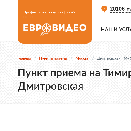
20106
пу
Профессиональная оцифровка
видео
НАШИ УСЛ
Главная
Пункты приёма
Москва
Дмитровская - My S
Пункт приема на Тимиря
Дмитровская