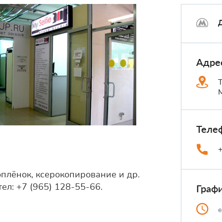
Адре
M
Теле
плёнок, ксерокопирование и др.
ел: +7 (965) 128-55-66.
Граф