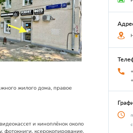
Адре
Теле
ажного жилого дома, правое
Граф
п
видеокассет и киноплёнок около
с
, фотокниги, ксерокопирование,