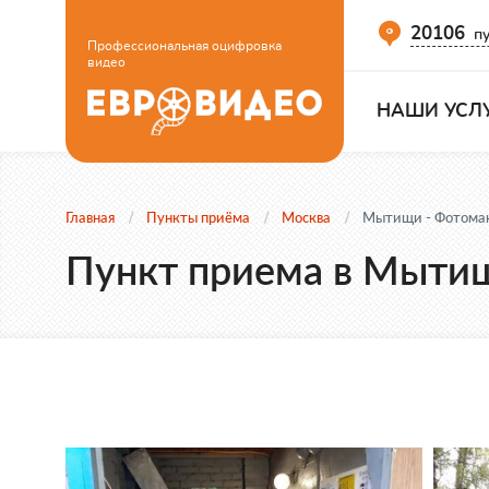
20106
пу
Профессиональная оцифровка
видео
НАШИ УСЛ
Главная
Пункты приёма
Москва
Мытищи - Фотомак
Пункт приема в Мытища