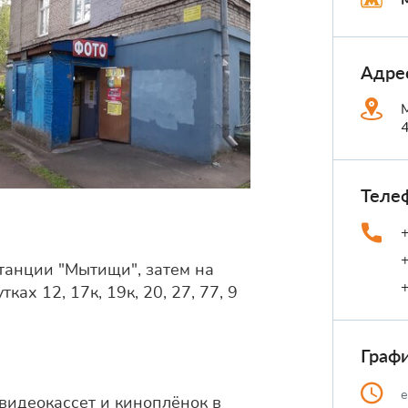
Адре
Теле
станции "Мытищи", затем на
ках 12, 17к, 19к, 20, 27, 77, 9
Граф
видеокассет и киноплёнок в