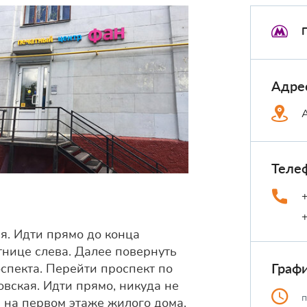
Адре
Теле
ая. Идти прямо до конца
тнице слева. Далее повернуть
Граф
оспекта. Перейти проспект по
овская. Идти прямо, никуда не
п
 на первом этаже жилого дома.