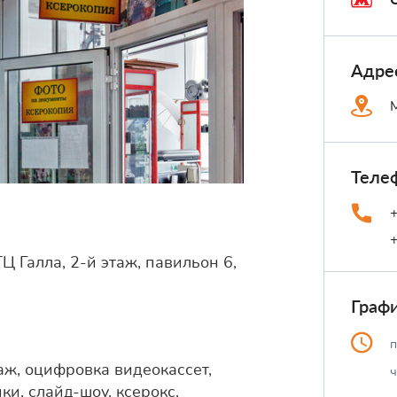
Адре
Теле
Ц Галла, 2-й этаж, павильон 6,
Граф
п
аж, оцифровка видеокассет,
ч
и, слайд-шоу, ксерокс,