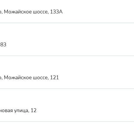
о, Можайское шоссе, 133А
 83
о, Можайское шоссе, 121
овая улица, 12