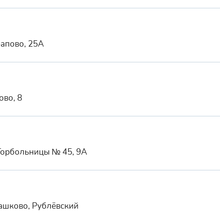
рапово, 25А
ово, 8
 Горбольницы № 45, 9А
машково, Рублёвский