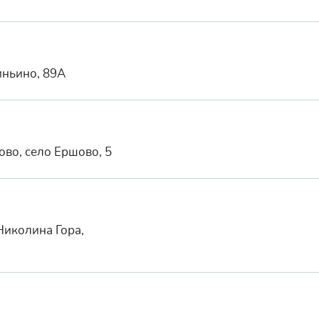
иньино, 89А
ово, село Ершово, 5
Николина Гора,