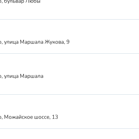
о, бульвар Любы
о, улица Маршала Жукова, 9
о, улица Маршала
о, Можайское шоссе, 13