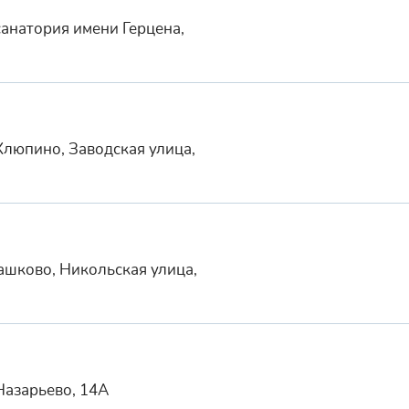
санатория имени Герцена,
Хлюпино, Заводская улица,
ашково, Никольская улица,
Назарьево, 14А