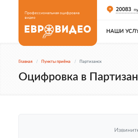
20083
пу
Профессиональная оцифровка
видео
НАШИ УСЛ
Главная
Пункты приёма
Партизанск
Оцифровка в Партизан
Извините