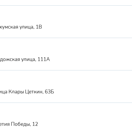
хумская улица, 1В
адожская улица, 111А
лица Клары Цеткин, 63Б
летия Победы, 12