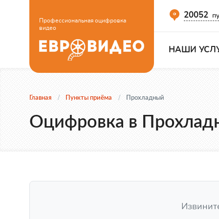
20052
пу
Профессиональная оцифровка
видео
НАШИ УСЛ
Главная
Пункты приёма
Прохладный
Оцифровка в Прохлад
Извините