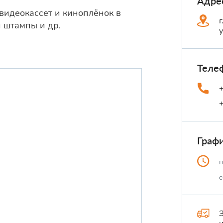
Адре
видеокассет и киноплёнок в
 штампы и др.
Теле
Граф
п
с