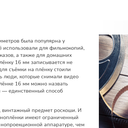
иметров была популярна у
ё использовали для фильмокопий,
азов, а также для домашних
плёнку 16 мм записывается не
 для съёмки на плёнку стоили
ь люди, которые снимали видео
лёнке 16 мм можно назвать
м — единственный способ
, винтажный предмет роскоши. И
киноплёнки имеют ограниченный
кинопроекционной аппаратуре, чем