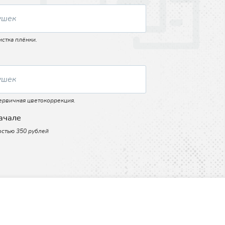
истка плёнки.
первичная цветокоррекция.
начале
остью 350 рублей