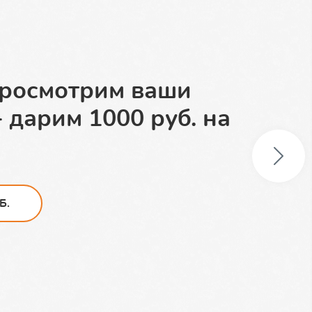
доставка в обе
просмотрим ваши
ертификат на 1000
 дарим 1000 руб. на
ок:
Б.
Б.