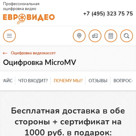
Профессиональная
оцифровка видео
+7 (495) 323 75 75
Оцифровка видеокассет
Оцифровка MicroMV
ПРАЙС
ЧТО ВХОДИТ?
ПОЧЕМУ МЫ?
ОТЗЫВЫ
ВОПРОС-О
Бесплатно просмотрим
ваши материалы + дарим
1000 руб. на оцифровку: