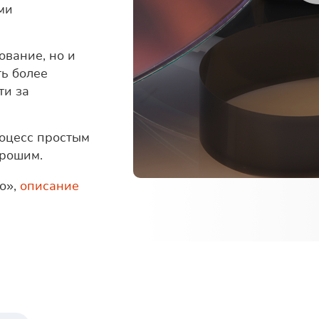
ми
ование, но и
ть более
ти за
роцесс простым
орошим.
о»,
описание