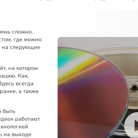
чень сложно.
стом, где можно
е на следующие
йт, на котором
ацию. Как,
 Здесь всегда
ранее, а также
о быть
идео» работают
технологией
ть на выходе