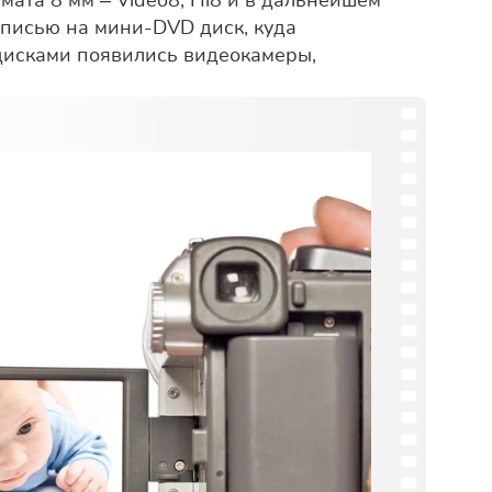
ата 8 мм – Video8, Hi8 и в дальнейшем
записью на мини-DVD диск, куда
 дисками появились видеокамеры,