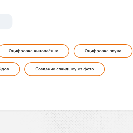
Оцифровка киноплёнки
Оцифровка звука
йдов
Создание слайдшоу из фото