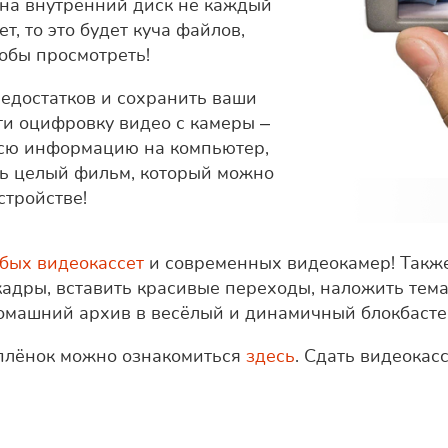
на внутренний диск не каждый
т, то это будет куча файлов,
тобы просмотреть!
едостатков и сохранить ваши
ти оцифровку видео с камеры –
 всю информацию на компьютер,
ть целый фильм, который можно
стройстве!
бых видеокассет
и современных видеокамер! Такж
кадры, вставить красивые переходы, наложить тем
домашний архив в весёлый и динамичный блокбасте
оплёнок можно ознакомиться
здесь
. Сдать видеока