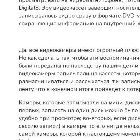
просматривать на видеомагнитофоне, потом
Digital8. Эру видеокассет завершил носите
записывалось видео сразу в формате DVD-v
сохраняющие информацию на внутренний ж
Да, все видеокамеры имеют огромный плюс 
Но как сделать так, чтобы эти воспоминания
были переданы по наследству нашим детям 
видеокамеры записывали на кассеты, котор
размагничиваться и рассыхаться, т.к. запи
ленту, что в конечном итоге приведет к поте
Камеры, которые записывали на мини-диски
первых, записать на один диск можно было в
удобно при просмотре; во-вторых, если дис
сессию записи) в камере, то его нигде нель
самой камеры, которой к настоящему момент