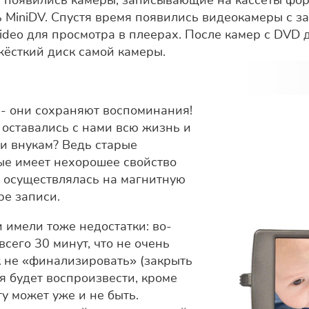
 появились камеры, записывающие на кассеты форм
ль MiniDV. Спустя время появились видеокамеры с 
ideo для просмотра в плеерах. После камер с DVD
ёсткий диск самой камеры.
- они сохраняют воспоминания!
 оставались с нами всю жизнь и
и внукам? Ведь старые
ые имеет нехорошее свойство
сь осуществлялась на магнитную
ре записи.
 имели тоже недостатки: во-
сего 30 минут, что не очень
к не «финализировать» (закрыть
зя будет воспроизвести, кроме
у может уже и не быть.