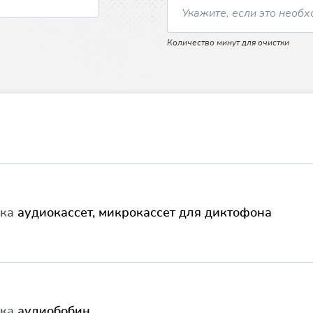
Количество минут для очистки
вка
аудиокассет, микрокассет для диктофона
вка
аудиобобин