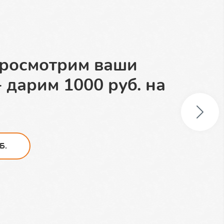
доставка в обе
просмотрим ваши
ертификат на 1000
 дарим 1000 руб. на
ок:
Б.
Б.